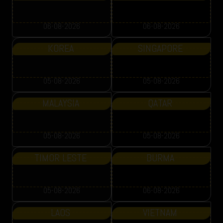
4551
9220
06-08-2026
06-08-2026
KOREA
SINGAPORE
7762
0715
05-08-2026
05-08-2026
MALAYSIA
QATAR
1592
5930
05-08-2026
05-08-2026
TIMOR LESTE
BURMA
4308
2904
05-08-2026
06-08-2026
LAOS
VIETNAM