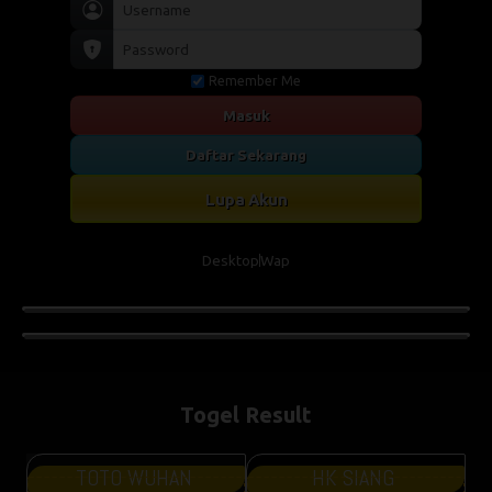
Remember Me
Masuk
Daftar Sekarang
Lupa Akun
Desktop
Wap
Togel Result
TOTO WUHAN
HK SIANG