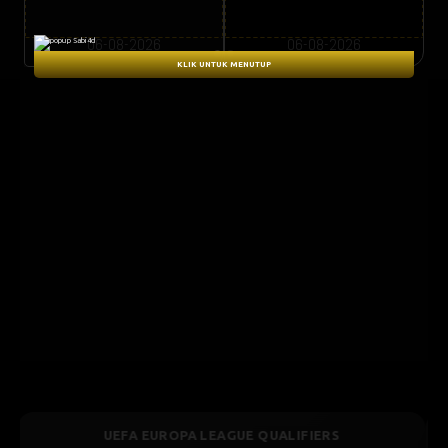
5819
5096
06-08-2026
06-08-2026
KLIK UNTUK MENUTUP
UEFA EUROPA LEAGUE QUALIFIERS